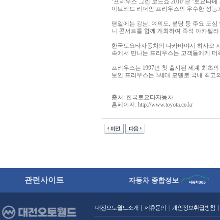
‘프리우스 그린 로드쇼 2010’은 ‘토요
이브리드 리더인 프리우스의 우수한 성능
평일에는 강남, 여의도, 분당 등 주요 도심
니 콘서트를 함께 개최하여 즉석 아카펠라
한국토요타자동차의 나카바야시 히사오 사장
속에서 만나는 프리우스는 고객들에게 더욱
프리우스는 1997년 첫 출시된 세계 최초
보인 프리우스는 3세대 모델로 국내 최고의 우
출처: 한국토요타자동차
홈페이지:
http://www.toyota.co.kr
관련사이트
자동차 종합정보
대전오토월드소개
|
제휴문의
|
개인정보취급방침
|