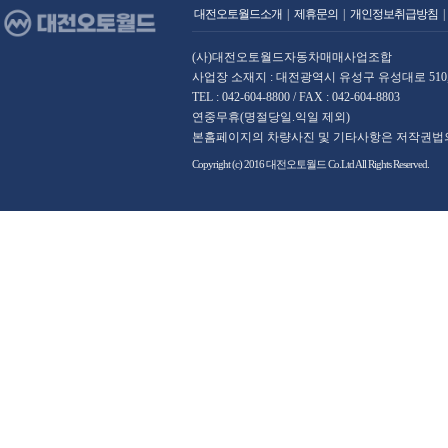
대전오토월드소개
|
제휴문의
|
개인정보취급방침
|
(사)대전오토월드자동차매매사업조합
사업장 소재지 : 대전광역시 유성구 유성대로 510,
TEL : 042-604-8800 / FAX : 042-604-8803
연중무휴(명절당일.익일 제외)
본홈페이지의 차량사진 및 기타사항은 저작권법의
Copyright (c) 2016 대전오토월드 Co.Ltd All Rights Reserved.