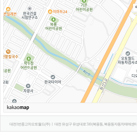
대전1번중고차오토월드(주) ㅣ 대전 유성구 유성대로 510 (복용동, 복용동자동차매매센타)