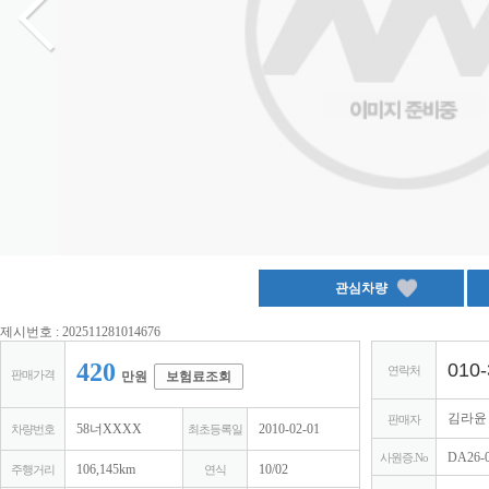
제시번호 : 202511281014676
420
010-
연락처
판매가격
만원
보험료조회
김라
판매자
58너XXXX
2010-02-01
차량번호
최초등록일
DA26-
사원증.No
106,145km
10/02
주행거리
연식