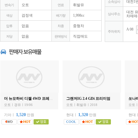
대전1
소속상사
오토
휘발유
변속기
연료
대전 유
상사주소
검정색
1,998cc
색상
배기량
차매매센
없음
중형차
압류
차종
A 08
주차위치
없음
직접매도
저당
판매방식
그랜저IG 2.4 GDi 프리미엄
쏘나타
더 뉴모하비 디젤 4WD 프레지던트
오토ㅣ경유ㅣ19/06
오토ㅣ휘발유ㅣ2018
오토ㅣ
1,520
1,320
기아ㅣ
만원
현대ㅣ
만원
현대