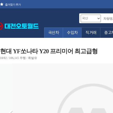
즐겨찾기 추가
국산차
수입차
직거래
중고
현대 YF쏘나타 Y20 프리미어 최고급형
10/02 / 106,145 주행 / 휘발유