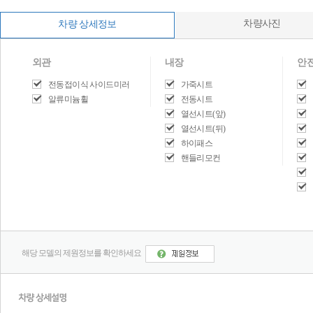
차량사진
차량 상세정보
외관
내장
안
전동접이식 사이드미러
가죽시트
알류미늄휠
전동시트
열선시트(앞)
열선시트(뒤)
하이패스
핸들리모컨
해당 모델의 제원정보를 확인하세요