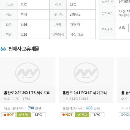
(주)
소속상사
오토
LPG
변속기
연료
대전 유
상사주소
흰색
2,999cc
색상
배기량
차매매센
없음
대형차
압류
차종
A 02
주차위치
없음
직접매도
저당
판매방식
올란도 2.0 LPGi LTZ 세이프티
올 뉴
올란도 2.0 LPGi LT 세이프티 팩
오토ㅣLPGㅣ17/01
오토ㅣLPGㅣ2015
오토ㅣ
790
480
쉐보레(대우)ㅣ
만원
쉐보레(대우)ㅣ
만원
기아