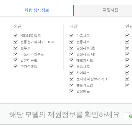
차량사진
차량 상세정보
외관
내장
안
HID/LED 램프
가죽시트
전동접이식 사이드미러
전동시트
썬루프
열선시트(앞)
파노라마썬루프
열선시트(뒤)
알류미늄휠
메모리시트
주간주행등
통풍시트
하이패스
전자식 파킹브레이크
핸들리모컨
열선핸들
해당 모델의 제원정보를 확인하세요