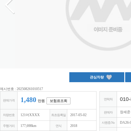
제시번호 : 202508261010517
1,480
010-
연락처
판매가격
만원
보험료조회
장세
판매자
121어XXXX
2017-05-02
차량번호
최초등록일
DA26-
사원증.No
177,698km
2018
주행거리
연식